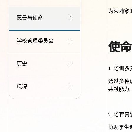
为柬埔寨
愿景与使命
学校管理委员会
使命
历史
1.
培训多
透过多种
现况
共融能力
2.
培育真
协助学生